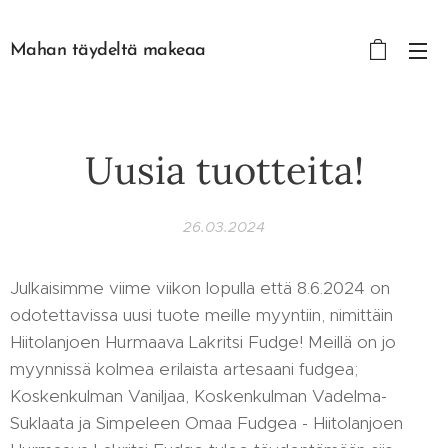
Mahan täydeltä makeaa
Uusia tuotteita!
26.03.2024
Julkaisimme viime viikon lopulla että 8.6.2024 on
odotettavissa uusi tuote meille myyntiin, nimittäin
Hiitolanjoen Hurmaava Lakritsi Fudge! Meillä on jo
myynnissä kolmea erilaista artesaani fudgea;
Koskenkulman Vaniljaa, Koskenkulman Vadelma-
Suklaata ja Simpeleen Omaa Fudgea - Hiitolanjoen