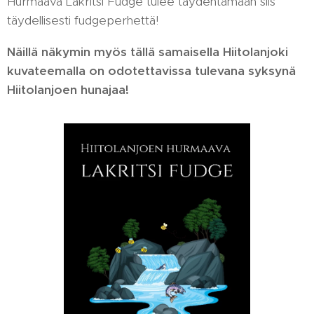
Hurmaava Lakritsi Fudge tulee täydentämään siis
täydellisesti fudgeperhettä!
Näillä näkymin myös tällä samaisella Hiitolanjoki
kuvateemalla on odotettavissa tulevana syksynä
Hiitolanjoen hunajaa!