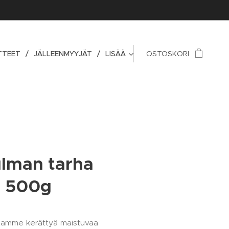
TTEET
JÄLLEENMYYJÄT
LISÄÄ
OSTOSKORI
lman tarha
i 500g
tamme kerättyä maistuvaa