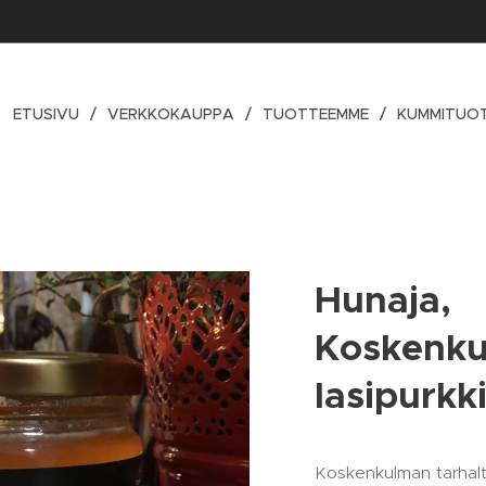
ETUSIVU
VERKKOKAUPPA
TUOTTEEMME
KUMMITUO
Hunaja,
Koskenku
lasipurkk
Koskenkulman tarhal