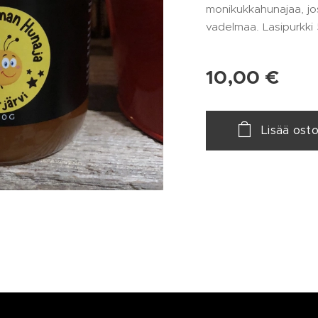
monikukkahunajaa, jo
vadelmaa. Lasipurkk
10,00
€
Lisää osto