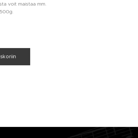
sta voit maistaa mm.
i 500g.
skoriin