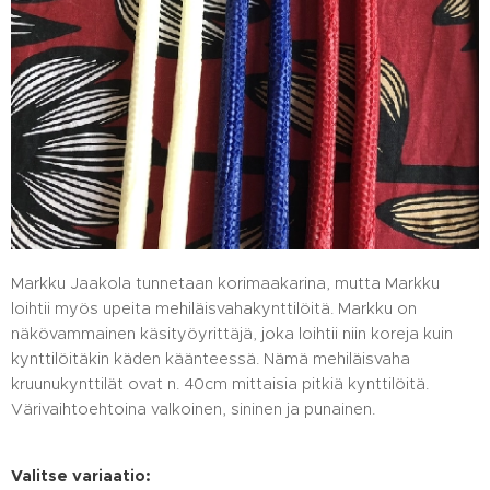
Markku Jaakola tunnetaan korimaakarina, mutta Markku
loihtii myös upeita mehiläisvahakynttilöitä. Markku on
näkövammainen käsityöyrittäjä, joka loihtii niin koreja kuin
kynttilöitäkin käden käänteessä. Nämä mehiläisvaha
kruunukynttilät ovat n. 40cm mittaisia pitkiä kynttilöitä.
Värivaihtoehtoina valkoinen, sininen ja punainen.
Valitse variaatio: