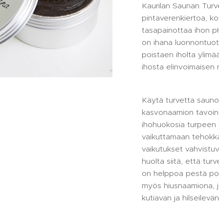
Kaurilan Saunan Turve
pintaverenkiertoa, ko
tasapainottaa ihon p
on ihana luonnontuot
poistaen iholta ylimä
ihosta elinvoimaisen 
Käytä turvetta saun
kasvonaamion tavoin
ihohuokosia turpeen 
vaikuttamaan tehokka
vaikutukset vahvistu
huolta siitä, että tur
on helppoa pestä pois
myös hiusnaamiona, 
kutiavan ja hilseile