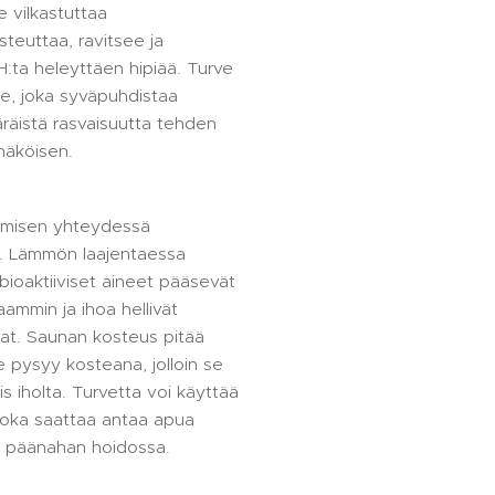
 vilkastuttaa
steuttaa, ravitsee ja
H:ta heleyttäen hipiää. Turve
e, joka syväpuhdistaa
äräistä rasvaisuutta tehden
näköisen.
omisen yhteydessä
. Lämmön laajentaessa
bioaktiiviset aineet pääsevät
ammin ja ihoa hellivät
vat. Saunan kosteus pitää
ve pysyy kosteana, jolloin se
 iholta. Turvetta voi käyttää
joka saattaa antaa apua
vän päänahan hoidossa.