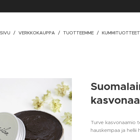
SIVU
VERKKOKAUPPA
TUOTTEEMME
KUMMITUOTTEE
Suomalai
kasvonaa
Turve kasvonaamio t
hauskempaa ja hellii h