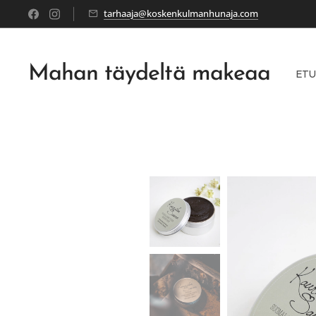
tarhaaja@koskenkulmanhunaja.com
Mahan täydeltä makeaa
ETU