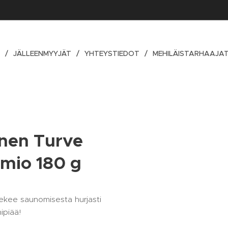
T
JÄLLEENMYYJÄT
YHTEYSTIEDOT
MEHILÄISTARHAAJA
nen Turve
mio 180 g
ekee saunomisesta hurjasti
ipiää!